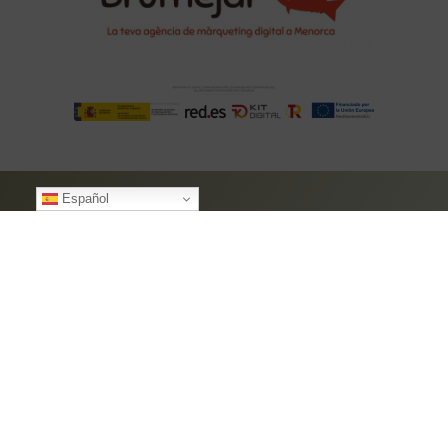
Español
CONTACTO
Sant Jordi, 69
07720 Es Castell-Menorca
Illes Balears- España
hola@uweeb.com
+34 669886374