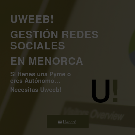
UWEEB!
GESTIÓN REDES
SOCIALES
EN MENORCA
Si tienes una Pyme o
eres Autónomo…
Necesitas Uweeb!
Uweeb!